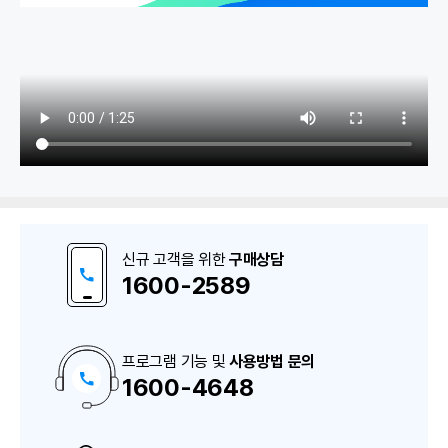
1. 기초관리
메뉴관리
신규 고객을 위한
구매상담
거래처
1600-2589
• 거래처 등록(기본정보)
• 거래처 등록(추가정보)
프로그램 기능 및
사용방법 문의
1600-4648
구
• 거래처 엑셀 가져오기/내보내기
매
상
담
품목
및
A