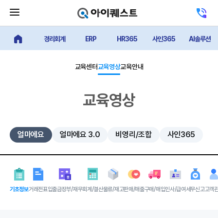
메
고
뉴
객
닫
센
기
경리회계
ERP
HR365
사인365
AI솔루션
터
얼마에요 메인
버
전
튼
화
하
교육센터
교육영상
교육안내
기
교육영상
얼마에요
얼마에요 3.0
비영리/조합
사인365
기초정보
거래전표
입출금장부/재무
회계/결산
물류/재고
판매/매출
구매/매입
인사/급여
세무신고
고객