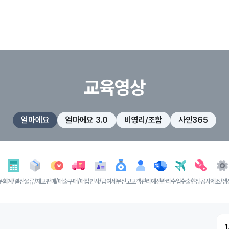
교육영상
얼마에요
얼마에요 3.0
비영리/조합
사인365
무
회계/결산
물류/재고
판매/매출
구매/매입
인사/급여
세무신고
고객관리
예산관리
수입수출
현장공사
제조/생