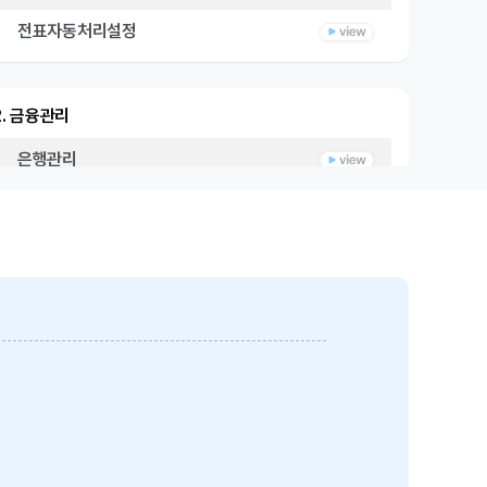
전표자동처리설정
2. 금융관리
은행관리
신용카드
3. 계정과목
계정과목
4. 기초잔액등록
계정별 초기이월