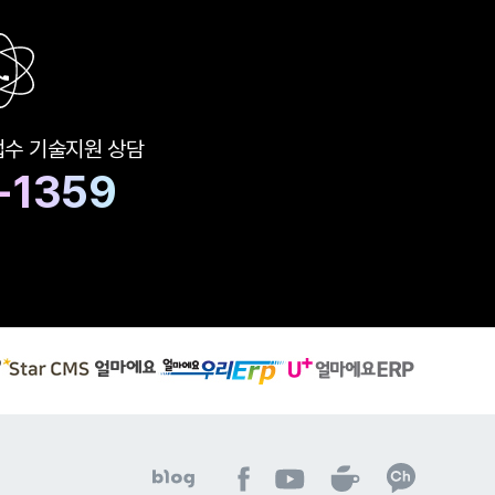
퀵메뉴 설정
접수
기술지원 상담
-1359
S
유
얼
t
플
마
a
러
에
r
스
요
C
얼
우
M
마
리
S
에