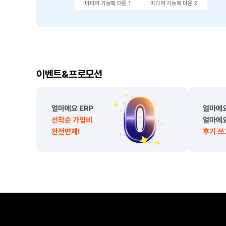
미디어 기능팩 다운 1
미디어 기능팩 다운 2
이
이벤트&프로모션
벤
트
,
프
로
모
션
소
개