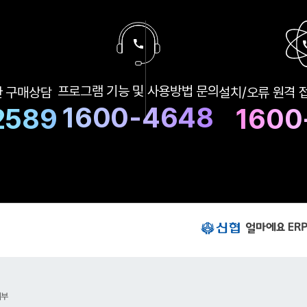
구
프로그램 기능 및
사용방법 문의
한
구매상담
설치/오류 원격 
매
상
1600-4648
2589
1600
담
및
A
S
상
담
번
호
신
협
얼
마
에
요
거부
E