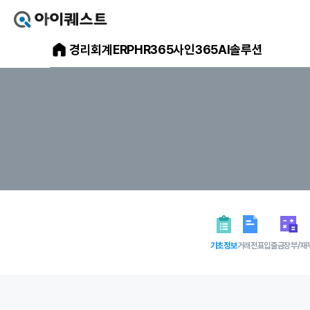
아
이
아
경리회계
ERP
HR365
사인365
AI솔루션
퀘
스
이
트
얼
퀘
마
스
에
요
트
홈
으
메
로
가
인
기
홈
페
이
지
기초정보
거래전표
입출금장부/재