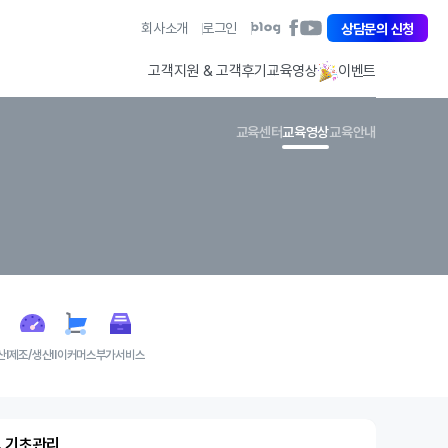
아
회사소개
로그인
아
상담문의 신청
아
이
이
이
퀘
퀘
퀘
고객지원 & 고객후기
교육영상
이벤트
스
스
스
트
트
트
페
유
블
교육센터
교육영상
교육안내
이
튜
로
스
브
그
북
바
바
바
로
로
로
가
가
가
기
기
기
산Ⅰ
제조/생산Ⅱ
이커머스
부가서비스
1. 기초관리