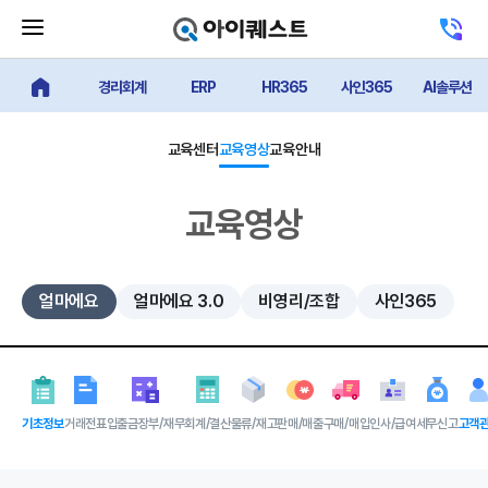
메
고
뉴
객
닫
센
기
경리회계
ERP
HR365
사인365
AI솔루션
터
얼마에요 메인
버
전
튼
화
하
교육센터
교육영상
교육안내
기
교육영상
얼마에요
얼마에요 3.0
비영리/조합
사인365
기초정보
거래전표
입출금장부/재무
회계/결산
물류/재고
판매/매출
구매/매입
인사/급여
세무신고
고객