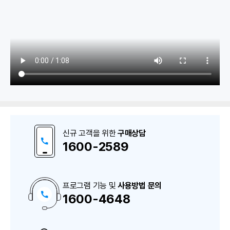
1. 기초정보
무역거래처 관리
신규 고객을 위한
구매상담
무역품목 관리
1600-2589
2. 수입
프로그램 기능 및
사용방법 문의
1600-4648
구
수입 P/O 관리
매
상
담
수입비용 관리
및
A