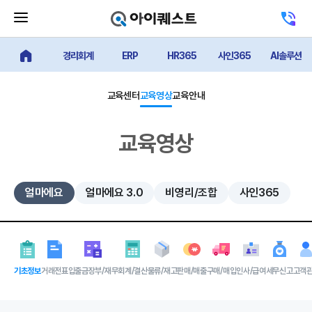
메
고
뉴
객
닫
센
기
경리회계
ERP
HR365
사인365
AI솔루션
터
얼마에요 메인
버
전
튼
화
하
교육센터
교육영상
교육안내
기
교육영상
얼마에요
얼마에요 3.0
비영리/조합
사인365
기초정보
거래전표
입출금장부/재무
회계/결산
물류/재고
판매/매출
구매/매입
인사/급여
세무신고
고객