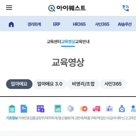
메
고
뉴
객
닫
센
기
경리회계
ERP
HR365
사인365
AI솔루션
터
얼마에요 메인
버
전
튼
화
하
교육센터
교육영상
교육안내
기
교육영상
얼마에요
얼마에요 3.0
비영리/조합
사인365
기초정보
거래전표
입출금장부/재무
회계/결산
물류/재고
판매/매출
구매/매입
인사/급여
세무신고
고객