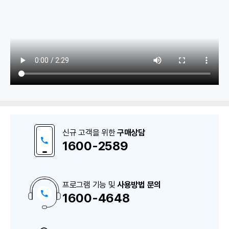
1. 쇼핑몰
쇼핑몰 관리, 쇼핑몰 품목 연결, 품목별 쇼핑몰 관리
신규 고객을 위한
구매상담
쇼핑몰 주문 관리
1600-2589
계정 설정, 쇼핑몰 매출 조회
보고서
프로그램 기능 및
사용방법 문의
1600-4648
구
매
상
담
2. 배달앱
및
A