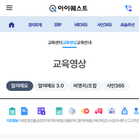
메
고
뉴
객
닫
센
기
경리회계
ERP
HR365
사인365
AI솔루션
터
얼마에요 메인
버
전
튼
화
하
교육센터
교육영상
교육안내
기
교육영상
얼마에요
얼마에요 3.0
비영리/조합
사인365
기초정보
거래전표
입출금장부/재무
회계/결산
물류/재고
판매/매출
구매/매입
인사/급여
세무신고
고객