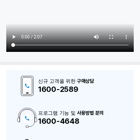
1. 기초정보
환경설정, 로트/시리얼번호 등록
신규 고객을 위한
구매상담
로트/시리얼번호 내역
1600-2589
생산품목, 공정등록, 공정외주처
공정관리, BOM, BOM 역전개
프로그램 기능 및
사용방법 문의
1600-4648
구
매
상
담
2. 생산지시
및
A