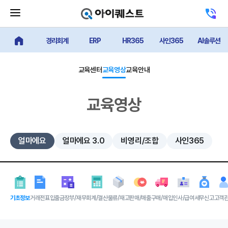
메
고
뉴
객
닫
센
기
경리회계
ERP
HR365
사인365
AI솔루션
터
얼마에요 메인
버
전
튼
화
하
교육센터
교육영상
교육안내
기
교육영상
얼마에요
얼마에요 3.0
비영리/조합
사인365
기초정보
거래전표
입출금장부/재무
회계/결산
물류/재고
판매/매출
구매/매입
인사/급여
세무신고
고객