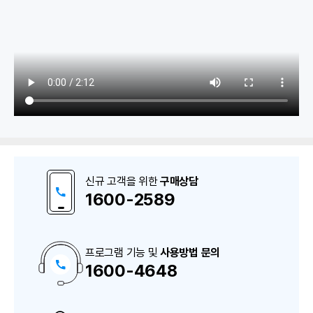
1. 기초정보
환경설정, 로트/시리얼번호 등록
신규 고객을 위한
구매상담
로트/시리얼번호 내역
1600-2589
생산품목, 공정등록, 공정외주처
공정관리, BOM, BOM 역전개
프로그램 기능 및
사용방법 문의
1600-4648
구
매
상
담
2. 생산지시
및
A