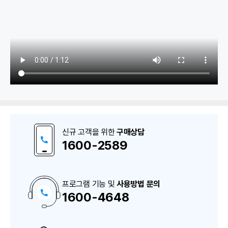
1. 구매/매입
구매매입원장/매입처원장/외상매입장
신규 고객을 위한
구매상담
미지급금잔액표 / 구매거래처잔액표
1600-2589
2. 구매발주서
프로그램 기능 및
사용방법 문의
1600-4648
구
구매발주서 작성/발행
매
상
담
구매발주서 조회/재전송
및
A