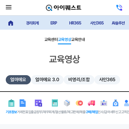
메
고
뉴
객
닫
센
기
경리회계
ERP
HR365
사인365
AI솔루션
터
얼마에요 메인
버
전
튼
화
하
교육센터
교육영상
교육안내
기
교육영상
얼마에요
얼마에요 3.0
비영리/조합
사인365
기초정보
거래전표
입출금장부/재무
회계/결산
물류/재고
판매/매출
구매/매입
인사/급여
세무신고
고객