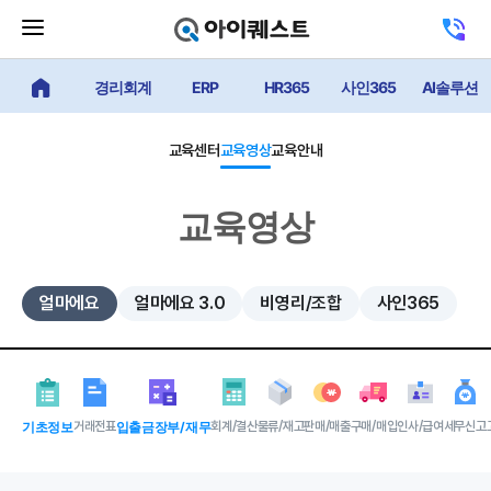
메
고
뉴
객
닫
센
기
경리회계
ERP
HR365
사인365
AI솔루션
얼마에요 메인
터
버
전
튼
화
하
교육센터
교육영상
교육안내
기
교육영상
얼마에요
얼마에요 3.0
비영리/조합
사인365
기초정보
거래전표
입출금장부/재무
회계/결산
물류/재고
판매/매출
구매/매입
인사/급여
세무신고