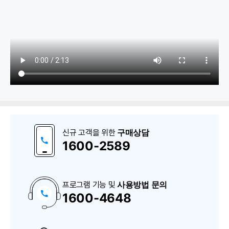
1. 입출금장부/재무
예금/현금
구매상담
신규 고객을 위한
카드/어음/기타
1600-2589
보고서 (자금 일/월계표, 자금시재현황표, 자금정산서 등)
사용방법 문의
프로그램 기능 및
1600-4648
구
매
상
담
및
A