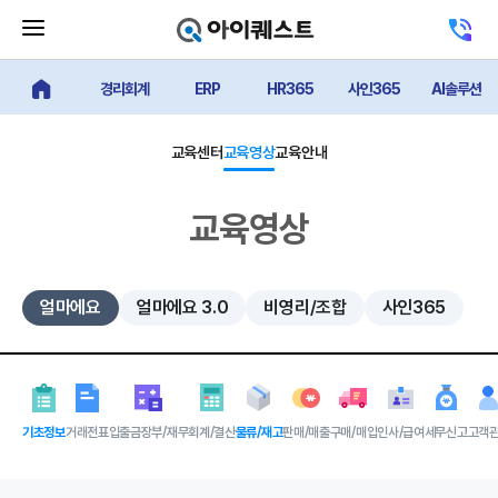
메
고
뉴
객
닫
센
기
경리회계
ERP
HR365
사인365
AI솔루션
터
얼마에요 메인
버
전
튼
화
하
교육센터
교육영상
교육안내
기
교육영상
얼마에요
얼마에요 3.0
비영리/조합
사인365
기초정보
거래전표
입출금장부/재무
회계/결산
물류/재고
판매/매출
구매/매입
인사/급여
세무신고
고객