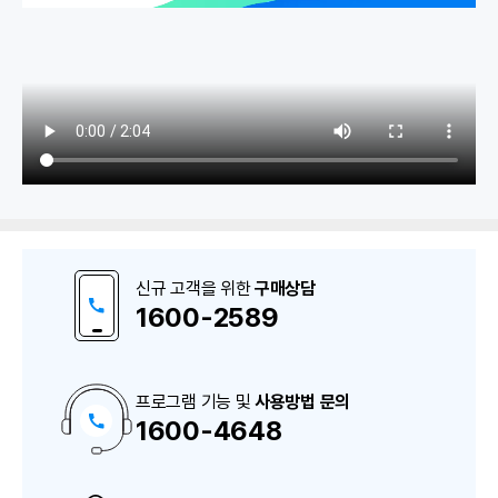
1. 물류관리
입고출고내역
신규 고객을 위한
구매상담
수불내역 확인
1600-2589
의료기기 공급내역보고 (UDI)
로트/시리얼번호 수불내역
프로그램 기능 및
사용방법 문의
1600-4648
구
매
상
담
2. 재고관리
및
A