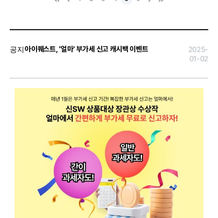
페
전
음
지
이
막
지
페
로
이
지
로
공지
아이퀘스트, '얼마' 부가세 신고 캐시백 이벤트
2025-
01-02