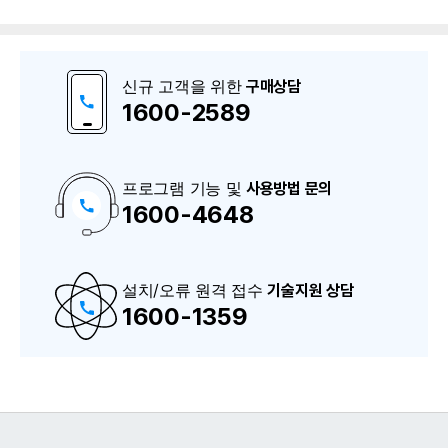
신규 고객을 위한
구매상담
1600-2589
프로그램 기능 및
사용방법 문의
1600-4648
구
매
상
담
및
A
설치/오류 원격 접수
S
기술지원 상담
상
1600-1359
담
번
호