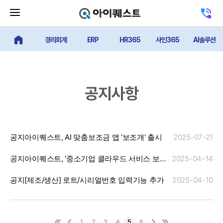
메
고
뉴
객
닫
센
기
경리회계
ERP
HR365
사인365
AI솔루션
터
얼마에요 메인
버
전
튼
화
하
기
공지사항
공지
아이퀘스트, AI 맞춤보조금 앱 '보조개' 출시
2025-07-21
공지
아이퀘스트, ‘중소기업 클라우드 서비스 보급·확산 사업’ 공급기업 선정
2025-04-14
공지
[제조/생산] 로트/시리얼번호 입력기능 추가
2025-04-10
첫
이
다
마
1
2
3
4
5
6