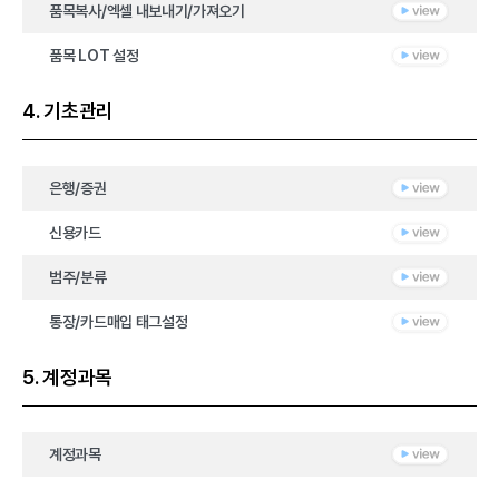
품목복사/엑셀 내보내기/가져오기
품목 LOT 설정
4. 기초관리
은행/증권
신용카드
범주/분류
통장/카드매입 태그설정
5. 계정과목
계정과목