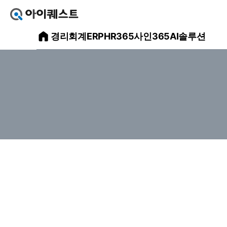
아
이
아
경리회계
ERP
HR365
사인365
AI솔루션
퀘
스
이
트
얼
퀘
마
스
에
요
트
홈
으
메
로
가
인
기
홈
페
이
지