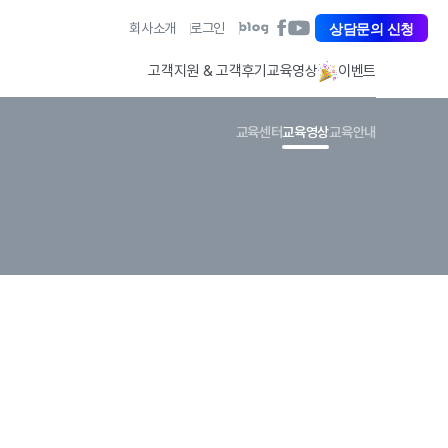
아
상담문의 신청
회사소개
로그인
아
아
이
이
이
퀘
퀘
퀘
고객지원 & 고객후기
교육영상
이벤트
스
스
스
트
트
트
페
유
블
교육센터
교육영상
교육안내
이
튜
로
스
브
그
북
바
바
바
로
로
로
가
가
가
기
기
기