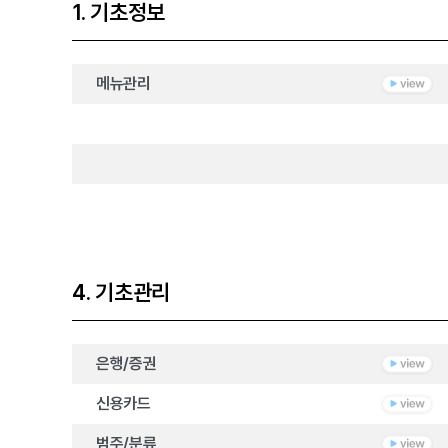
1. 기초정보
메뉴관리
4. 기초관리
은행/증권
신용카드
범주/분류