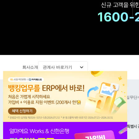
신규 고객을 위
1600-
회사소개
관계사 바로가기
공지사항
이용약관
위치기반서비스 이용약관
개인정보처리방침
이메일무단
아이퀘스트 주식회사 대표이사 김순모, 박원일
사업자등록번호 : 101-81-42433 | 통신판매번호제 : 4443호
서울특별시 
대표전화
02-2025-4630
고객센터
1600-4648