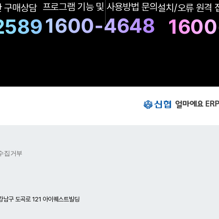
구
프로그램 기능 및
사용방법 문의
한
구매상담
설치/오류 원격
매
상
1600-4648
2589
1600
담
및
A
S
상
담
번
호
신
협
얼
마
에
요
수집거부
E
R
P
이
동
하
강남구 도곡로 121 아이퀘스트빌딩
기