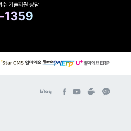
 접수
기술지원 상담
-1359
S
유
얼
t
플
마
a
러
에
r
스
요
C
얼
우
M
마
리
S
에
아
아
아
E
아
아
얼
요
이
이
이
R
이
이
마
E
퀘
퀘
퀘
P
퀘
퀘
에
R
스
스
스
이
스
스
요
P
트
트
트
동
트
트
E
이
네
유
페
하
네
카
R
동
이
튜
이
기
이
카
P
하
버
브
스
버
오