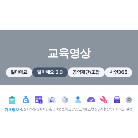
교육영상
얼마에요
얼마에요 3.0
공익재단/조합
사인365
기초정보
세금/거래
경리/회계
인사/급여
물류/재고
영업/고객
제조/생산
공사현장
부가서비스
설정