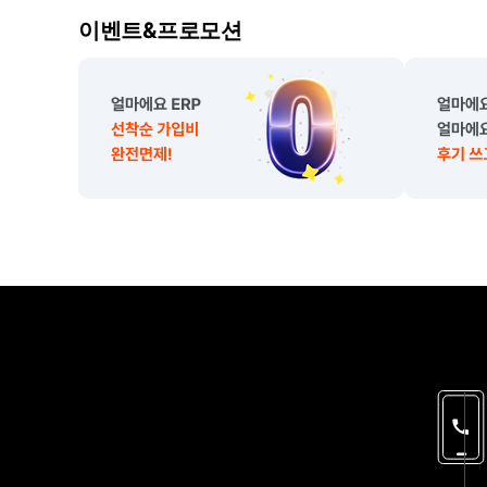
이
이벤트&프로모션
벤
트
,
프
로
모
션
소
개