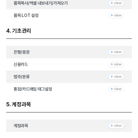
품목복사/엑셀 내보내기/가져오기
품목 LOT 설정
4. 기초관리
은행/증권
신용카드
범주/분류
통장/카드매입 태그설정
5. 계정과목
계정과목