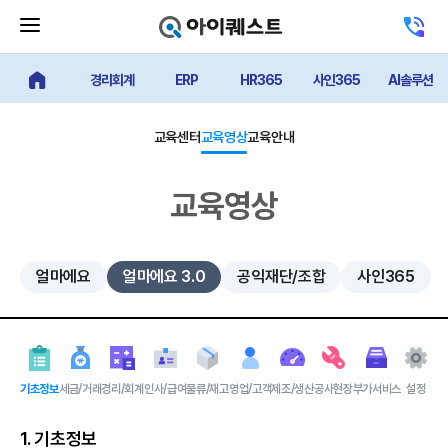
메
고
뉴
객
닫
센
기
경리회계
ERP
HR365
사인365
AI솔루션
터
얼마에요 메인
버
전
튼
화
하
교육센터
교육영상
교육안내
기
교육영상
얼마에요
얼마에요 3.0
공익재단/조합
사인365
기초정보
세금/거래
경리/회계
인사/급여
물류/재고
영업/고객
제조/생산
공사현장
부가서비스
설정
1. 기초정보