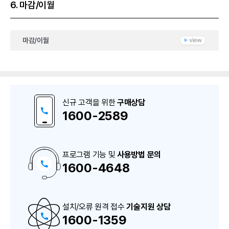
6. 마감/이월
마감/이월
신규 고객을 위한
구매상담
1600-2589
프로그램 기능 및
사용방법 문의
1600-4648
구
매
상
담
및
A
설치/오류 원격 접수
S
기술지원 상담
상
1600-1359
담
번