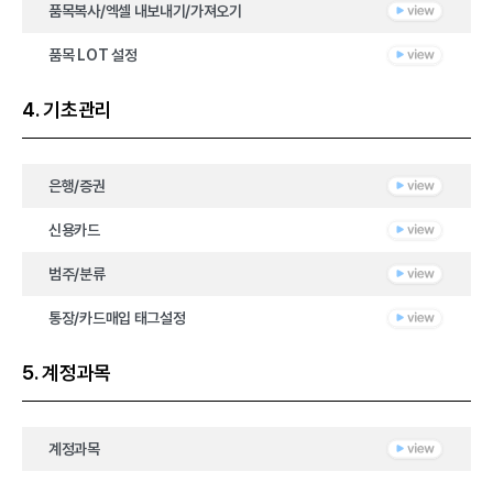
품목복사/엑셀 내보내기/가져오기
품목 LOT 설정
4. 기초관리
은행/증권
신용카드
범주/분류
통장/카드매입 태그설정
5. 계정과목
계정과목