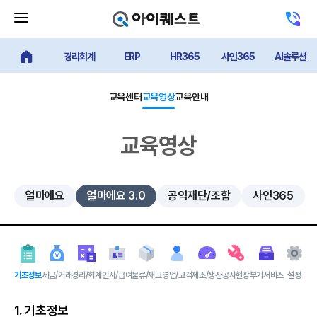
메
고
뉴
객
닫
센
기
경리회계
ERP
HR365
사인365
AI솔루션
터
얼마에요 메인
버
전
튼
화
하
교육센터
교육영상
교육안내
기
교육영상
얼마에요
얼마에요 3.0
공익재단/조합
사인365
기초정보
세금/거래
경리/회계
인사/급여
물류/재고
영업/고객
제조/생산
공사현장
부가서비스
설정
1. 기초정보