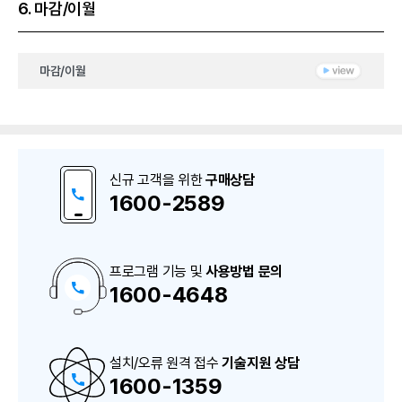
6. 마감/이월
마감/이월
신규 고객을 위한
구매상담
1600-2589
프로그램 기능 및
사용방법 문의
1600-4648
구
매
상
담
및
A
설치/오류 원격 접수
S
기술지원 상담
상
1600-1359
담
번