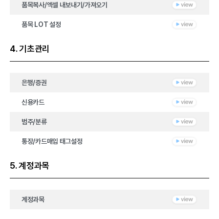
품목복사/엑셀 내보내기/가져오기
품목 LOT 설정
4. 기초관리
은행/증권
신용카드
범주/분류
통장/카드매입 태그설정
5. 계정과목
계정과목