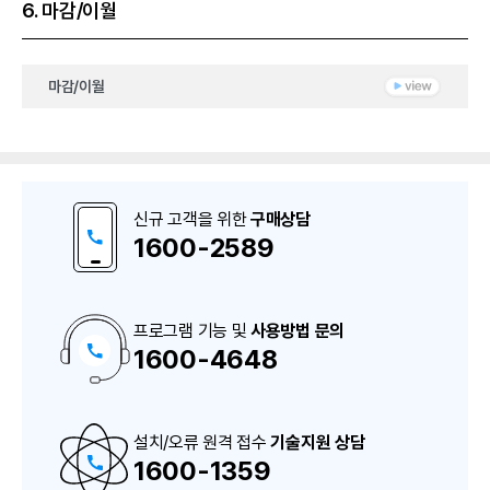
6. 마감/이월
마감/이월
신규 고객을 위한
구매상담
1600-2589
프로그램 기능 및
사용방법 문의
1600-4648
구
매
상
담
및
A
설치/오류 원격 접수
S
기술지원 상담
상
1600-1359
담
번