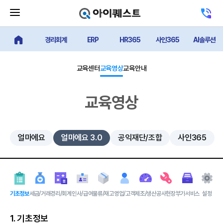
메
고
뉴
객
닫
센
기
경리회계
ERP
HR365
사인365
AI솔루션
터
얼마에요 메인
버
전
튼
화
하
교육센터
교육영상
교육안내
기
교육영상
얼마에요
얼마에요 3.0
공익재단/조합
사인365
기초정보
세금/거래
경리/회계
인사/급여
물류/재고
영업/고객
제조/생산
공사현장
부가서비스
설정
1. 기초정보