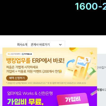
1600-
회사소개
관계사 바로가기
공지사항
이용약관
위치기반서비스 이용약관
개인정보처리방침
이메일무단수집
아이퀘스트 주식회사 대표이사 김순모, 박원일
사업자등록번호 : 101-81-42433 | 통신판매번호제 : 4443호
서울특별시 
대표전화
02-2025-4630
고객센터
1600-4648
COPYRIGHT ⓒ IQUEST CO.,LTD ALL RIGHTS RESERVED