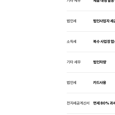
기타 세무
제품 대행 발송
법인세
법인사업자 세금
소득세
복수 사업장 합
기타 세무
법인차량
법인세
카드사용
전자세금계산서
면세 80% 과