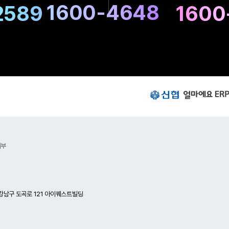
1600-4648
2589
1600
담
및
A
S
상
담
번
호
신
협
얼
마
에
요
거부
E
R
P
이
동
하
강남구 도곡로 121 아이퀘스트빌딩
기