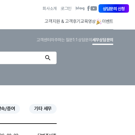
아
회사소개
로그인
아
상담문의 신청
아
이
이
이
퀘
퀘
퀘
고객지원 & 고객후기
교육영상
이벤트
스
스
스
트
트
트
페
유
블
고객센터
자주하는 질문
1:1 상담문의
세무상담문의
이
튜
로
스
브
그
북
바
바
바
로
로
로
가
가
가
기
기
기
상속/증여
기타 세무