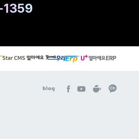
-1359
S
유
얼
t
플
마
a
러
에
r
스
요
C
얼
우
M
마
리
S
에
아
아
아
E
아
아
얼
요
이
이
이
R
이
이
마
E
퀘
퀘
퀘
P
퀘
퀘
에
R
스
스
스
이
스
스
요
P
트
트
트
동
트
트
E
이
네
유
페
하
네
카
R
동
이
튜
이
기
이
카
P
하
버
브
스
버
오
이
기
블
바
북
카
톡
동
로
로