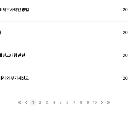
표 세무사확인 방법
20
자
20
세 신고대행 관련
20
처리 와 부가세신고
20
1
2
3
4
5
6
7
8
9
10