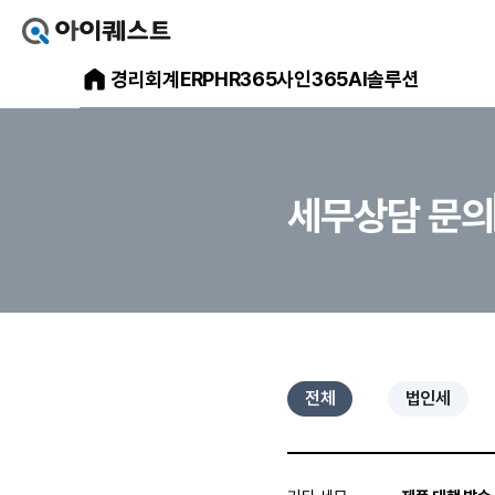
아
이
아
경리회계
ERP
HR365
사인365
AI솔루션
퀘
스
이
트
얼
퀘
마
스
에
요
트
홈
으
메
세무상담 문의
로
가
인
기
홈
페
이
지
전체
법인세