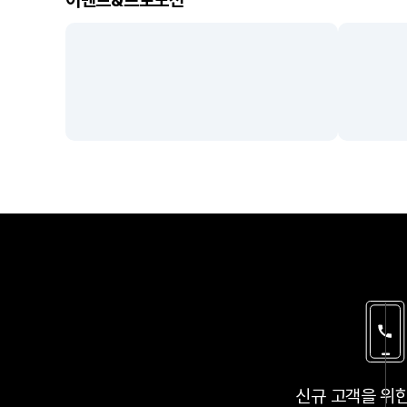
이벤트&프로모션
벤
트
,
프
로
모
션
소
개
신규 고객을 위