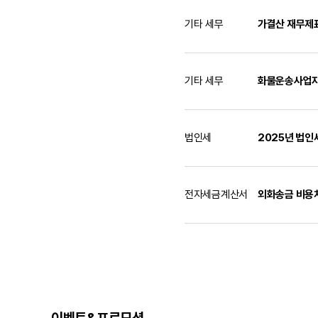
기타 세무
가결산 재무제
기타 세무
화물운송사업
법인세
2025년 법인
전자세금계산서
외화송금 비용
이