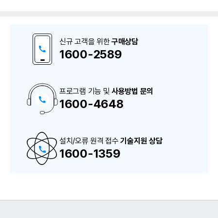
신규 고객을 위한
구매상담
1600-2589
프로그램 기능 및
사용방법 문의
1600-4648
구
매
상
담
및
A
설치/오류 원격 접수
S
기술지원 상담
상
1600-1359
담
번
호