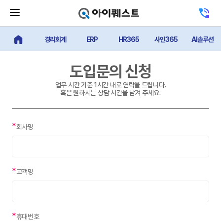
메
고
뉴
객
닫
센
기
경리회계
ERP
HR365
사인365
AI솔루션
터
얼마에요 메인
버
전
튼
화
하
도입문의 신청
기
업무 시간 기준 1시간 내로 연락을 드립니다.
혹은 원하시는 상담 시간을 남겨 주세요.
*
회사명
*
고객명
*
휴대번호