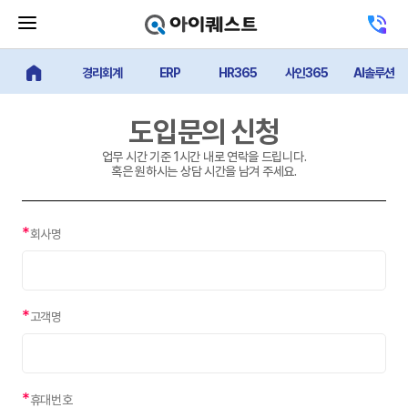
메
고
뉴
객
닫
센
기
경리회계
ERP
HR365
사인365
AI솔루션
터
얼마에요 메인
버
전
튼
화
하
도입문의 신청
기
업무 시간 기준 1시간 내로 연락을 드립니다.
혹은 원하시는 상담 시간을 남겨 주세요.
*
회사명
*
고객명
*
휴대번호