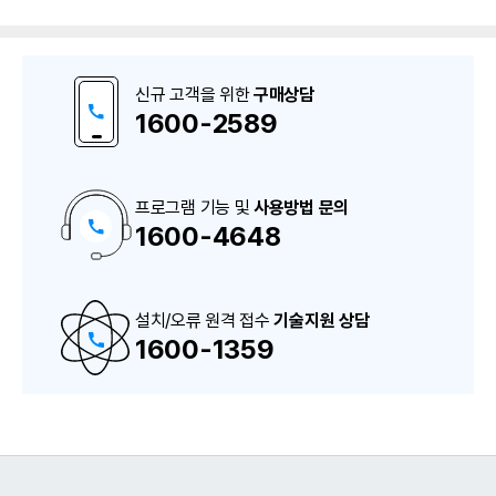
신규 고객을 위한
구매상담
1600-2589
프로그램 기능 및
사용방법 문의
1600-4648
구
매
상
담
및
A
설치/오류 원격 접수
S
기술지원 상담
상
1600-1359
담
번
호