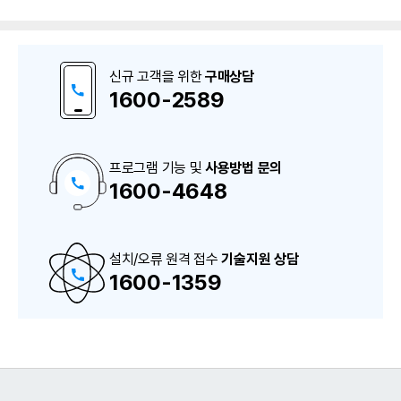
신규 고객을 위한
구매상담
1600-2589
프로그램 기능 및
사용방법 문의
1600-4648
구
매
상
담
및
A
설치/오류 원격 접수
S
기술지원 상담
상
1600-1359
담
번
호