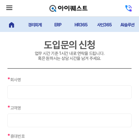
메
고
뉴
객
닫
센
기
경리회계
ERP
HR365
사인365
AI솔루션
터
얼마에요 메인
버
전
튼
화
하
도입문의 신청
기
업무 시간 기준 1시간 내로 연락을 드립니다.
혹은 원하시는 상담 시간을 남겨 주세요.
*
회사명
*
고객명
*
휴대번호