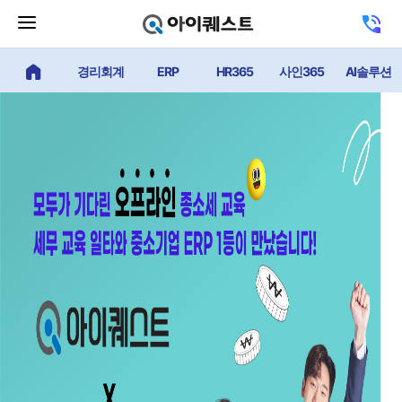
메
고
뉴
객
닫
센
기
경리회계
ERP
HR365
사인365
AI솔루션
얼마에요 메인
터
버
전
튼
화
하
기