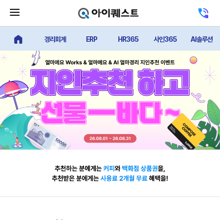
메
고
뉴
객
닫
센
기
경리회계
ERP
HR365
사인365
AI솔루션
터
얼마에요 메인
버
전
튼
화
하
기