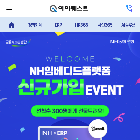
메
고
뉴
객
닫
센
기
경리회계
ERP
HR365
사인365
AI솔루션
터
얼마에요 메인
버
전
튼
화
하
기