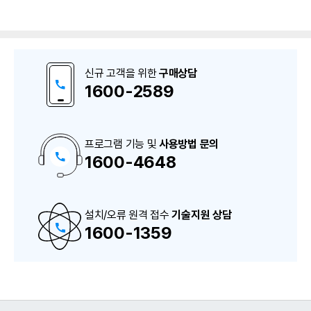
신규 고객을 위한
구매상담
1600-2589
프로그램 기능 및
사용방법 문의
1600-4648
구
매
상
담
및
A
설치/오류 원격 접수
S
기술지원 상담
상
1600-1359
담
번
호