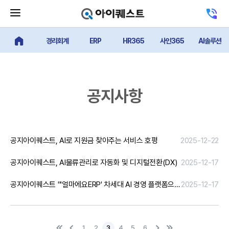
메
고
뉴
객
닫
센
기
경리회계
ERP
HR365
사인365
AI솔루션
터
얼마에요 메인
버
전
튼
화
하
기
공지사항
공지
아이퀘스트, AI로 지원금 찾아주는 서비스 호평
2025-12-22
공지
아이퀘스트, AI물류관리로 자동화 및 디지털전환(DX)
2025-12-17
공지
아이퀘스트 "'얼마에요ERP' 차세대 AI 경영 플랫폼으로 발전"
2025-12-17
첫
이
다
마
1
2
3
4
5
6