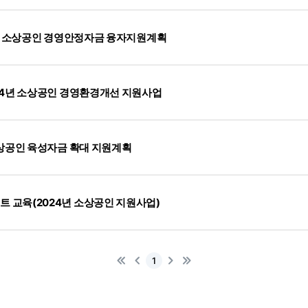
 1차 소상공인 경영안정자금 융자지원계획
024년 소상공인 경영환경개선 지원사업
 소상공인 육성자금 확대 지원계획
 교육(2024년 소상공인 지원사업)
첫
이
다
마
1
페
전
음
지
이
막
지
페
로
이