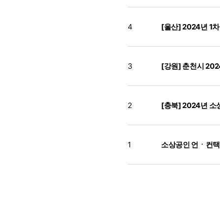
4
[울산] 2024년
3
[강원] 춘천시 2
2
[충북] 2024년
1
소상공인 언ㆍ컨택트