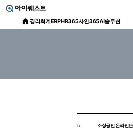
아
이
아
경리회계
ERP
HR365
사인365
AI솔루션
퀘
스
이
트
얼
퀘
마
스
에
요
트
홈
으
메
로
가
인
기
홈
페
이
지
5
소상공인 온라인판로