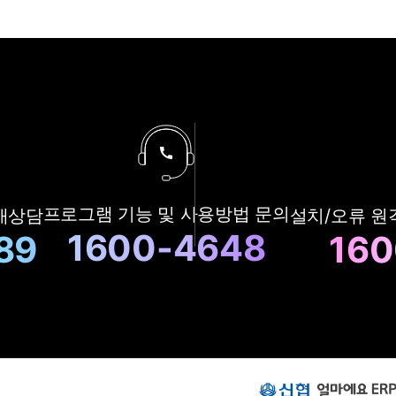
지
로
구
프로그램 기능 및
사용방법 문의
매상담
설치/오류 원
매
상
1600-4648
89
160
담
및
A
S
상
담
번
호