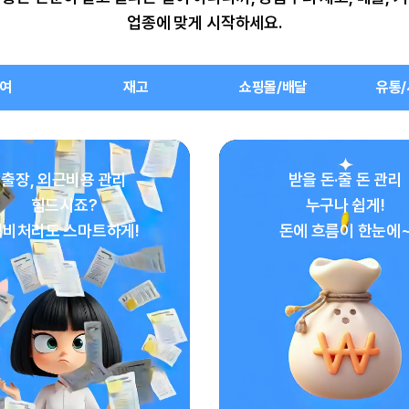
업종에 맞게 시작하세요.
여
재고
쇼핑몰/배달
유통
출장, 외근비용 관리
받을 돈·줄 돈 관리
힘드시죠?
누구나 쉽게!
경비처리도 스마트하게!
돈에 흐름이 한눈에