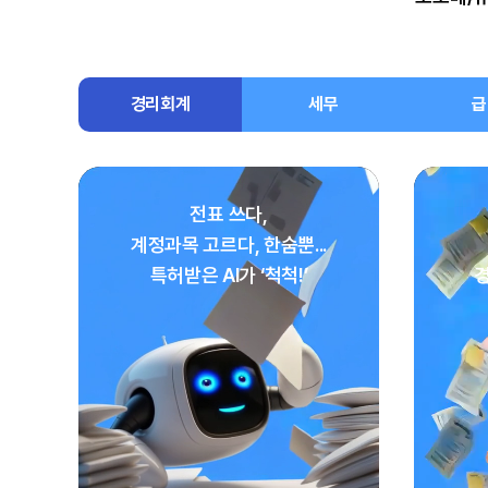
경리회계
세무
급
전표 쓰다,
계정과목 고르다, 한숨뿐...
특허받은 AI가 ‘척척!’