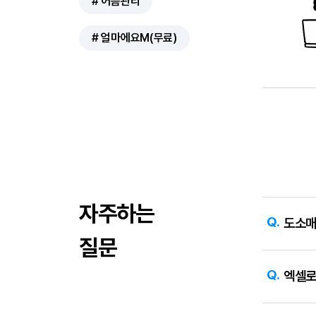
# 어음관리
# 얼마에요M(무료)
얼
자주하는
마
Q.
에
도소매
요
도
질문
소
A.
매
도소매·
/
Q.
엑셀로
유
입출고가
통
E
운영 사
R
A.
P
엑셀은 