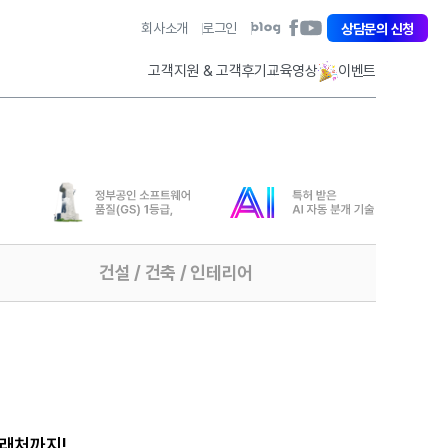
아
회사소개
로그인
아
상담문의 신청
아
이
이
이
퀘
퀘
퀘
고객지원 & 고객후기
교육영상
이벤트
스
스
스
트
트
트
페
유
블
이
튜
로
스
브
그
북
바
바
바
로
로
로
가
가
가
기
기
기
건설 / 건축
/ 인테리어
거래처까지!