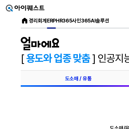
아
이
아
경리회계
ERP
HR365
사인365
AI솔루션
퀘
스
이
트
얼
퀘
마
스
에
요
트
홈
으
메
[
용도와 업종 맞춤
] 인공지능
로
가
인
기
홈
페
도소매 / 유통
이
지
도소매/유