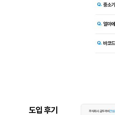
자
Q.
중소기
주
→발주→
묻
는
입력 누
질
A.
얼마에요
문
Q.
얼마에
재고평가
구조입니
A.
얼마에요
Q.
바코드
각각 산
핵심 차
A.
동일 품
특허
이동 내
AI 
기반 입
AI
세무
추가로 
아
도입 후기
이
주식회사 금두꺼비
건설
퀘