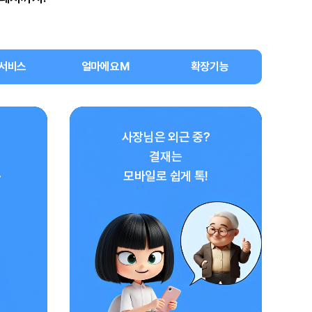
/서비스
얼마에요M
확장기능
사장님은 외근 중?
결재는
~
모바일로 쉽게 톡!