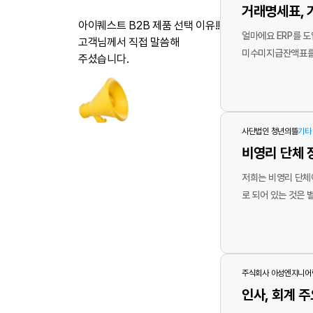
스
거래명세표, 
트
제
아이퀘스트 B2B 제품 선택 이유!!
품
얼마에요 ERP를 도입한
소
고객님께서 직접 말씀해
개
미수미지급잔액표를 
및
주셨습니다.
고
럽습니다. 또한, 금융자료 불러오기 기
객
후
기록 간 오류를 방지
기
영
역
사단법인 청년의뜰
기타
비영리 단체 
저희는 비영리 단체
로 되어 있는 것은 별로 없었고, 장부 분리
하게 되었는데요. 장부가 분리되니 각종 세금 신고할 때에도 편리하고, 보고 싶은 데이터만 추출해서 보기에도 좋았습니다. 계좌내역 연동, 세금신고 기능 등 점점 기능이 개발
되면서 프로그램 내에서 
데이트 부탁드립니다
주식회사 아성엔지니어
인사, 회계 