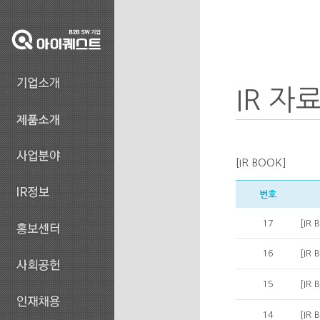
IR 자
[IR BOOK]
번호
17
[IR
16
[IR
15
[IR
14
[IR