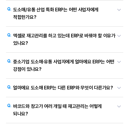
도
소
Q.
도소매/유통 산업 특화 ERP는 어떤 사업자에게
매
/
적합한가요?
유
통
E
A.
도소매·유통 산업 특화 ERP는 상품·재고·매출·거래처를 함께
R
P
Q.
엑셀로 재고관리를 하고 있는데 ERP로 바꿔야 할 이유가
관리해야 하는 사업자에게 적합합니다.
얼마에요 도소매/유통 ERP는
자
주
있나요?
견적·주문·발주·입출고가 한 흐름으로 연결되어 재고가 자동
묻
는
계산되며, 경리·회계·세무·급여·쇼핑몰/배달 업무까지 하나의
질
A.
엑셀은 입력·계산은 가능하지만 재고·세금계산서·미수금·창고가 모두
문
Q.
ERP에서 처리됩니다. 단일 매장부터 다창고 운영 사업장까지 규모에
중소기업 도소매·유통 사업자에게 얼마에요 ERP는 어떤
분리되어 같은 데이터를 반복 입력해야 합니다.
얼마에요 도소매
강점이 있나요?
맞춰 사용할 수 있습니다.
ERP는 견적→주문→발주→입출고가 한 흐름으로 연결되어,
입출고만 입력하면 세금계산서·거래명세표가 자동 발행되고 재고도
A.
얼마에요는 중소기업 도소매·유통의 실무 흐름에 맞춰 설계된
Q.
자동 차감됩니다. 거래량이 많아질수록 입력 누락·계산 오류·미수금
얼마에요 도소매 ERP는 다른 ERP와 무엇이 다른가요?
ERP입니다.
바코드 재고관리, 창고별 분산 관리, 거래처별 5단계
관리 부담이 줄어듭니다.
단가 등급, 5가지 재고평가법 등 도소매·유통 현장에서 필요한 기능을
A.
얼마에요는 도소매·유통 산업 특화 ERP로 특허받은 AI 자동화를
Q.
갖추고 있습니다. 별도 IT 인력이 없는 중소기업도 1:1 전담
바코드와 창고가 여러 개일 때 재고관리는 어떻게
갖추었습니다.
범용 ERP와 차별화되어 얼마에요는 도소매/유통·
코디네이터 지원으로 운영 가능한 구조입니다.
되나요?
제조/생산·건설/건축 각각 산업별로 실무에 필요한 기능이 탑재되어
있습니다.
A.
동일 품목을 창고별로 분산 관리하며, 출고 창고를 사전 지정하면
핵심 차별 포인트는 다음과 같습니다.