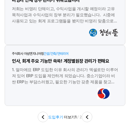
비영리 단체 장부 관리가 쉬워졌습니다
하고 업무 능률을 높일 수 있어, 특히 수기 관리가 필요했던
거래처에 얼마에요 ERP를 추천하고 싶습니다.
저희는 비영리 단체이고, 수익사업을 개시할 예정이라 고유
목적사업과 수익사업의 장부 분리가 필요했습니다. 시중에
사용되고 있는 회계 프로그램들을 봤지만 비영리 맞춤으로
되어 있는 것은 별로 없었고, 장부 분리가 손쉽게 되어있는
것도 없었습니다. 그러던 중 얼마에요에 비영리 전용 프로
그램이 있고, 장부 분리가 가능하다고 하여 실제로 도입하게
되었는데요. 장부가 분리되니 각종 세금 신고할 때에도 편리
하고, 보고 싶은 데이터만 추출해서 보기에도 좋았습니다. 계
주식회사 아성엔지니어링
건설/건축/인테리어
좌내역 연동, 세금신고 기능 등 점점 기능이 개발되면서 프로
인사, 회계 주요 기능만 쏙쏙! 계정별원장 관리가 편해요
그램 내에서 할 수 있는 것도 많아졌고요. 수익사업과 병행하
는 다른 비영리 단체를 만나면 얼마에요를 추천하고 있습니
1. 얼마에요 ERP 도입한 이유 회사의 관리가 엑셀로만 이루어
다. 앞으로 더 좋은 프로그램이 되도록 업데이트 부탁드립
져 있어 ERP 도입을 제안하게 되었습니다. 중소기업이라 비
니다!
싼 ERP는 부담스러웠고, 필요한 기능만 갖춘 제품을 찾고자
했습니다. 건설업 특성상 현장 관리가 가능한 ERP를 도입하
고자 했습니다. 2. 얼마에요 ERP 좋은 점 처음에는 ERP가
낯설었지만, 적응 후 주요 기능만 간편하게 제공되는 점이 매
우 만족스러웠습니다. 주로 사용하는 기능은 인사관리(입퇴
사 처리, 재직증명서 발급, 급여대장 및 급여명세 전송 등)와
도입후기
더보기
1
/ 2
회계관리(입출금 내역, 카드 내역, 현금영수증, 어음, 세금계
산서 연동 등)입니다. UI 디자인이 예쁘고 깔끔해서 사용하기