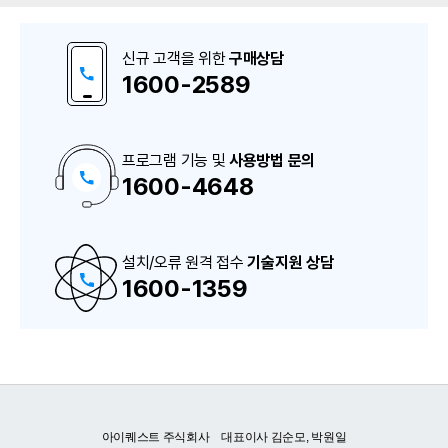
신규 고객을 위한
구매상담
1600-2589
프로그램 기능 및
사용방법 문의
1600-4648
구
매
상
담
및
A
설치/오류 원격 접수
S
기술지원 상담
상
1600-1359
담
번
호
아이퀘스트 주식회사 대표이사 김순모, 박원일