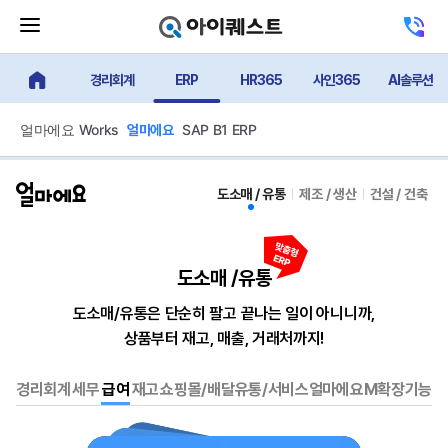
메
고
뉴
객
닫
센
기
경리회계
ERP
HR365
사인365
AI솔루션
터
얼마에요 메인
버
전
튼
화
하
얼마에요 Works
SAP B1 ERP
얼마에요
기
중소·중견기업은 물론 1인 사장님까지
중소·중견기업은 물론 1인 사장님까지
규모와 업종, 목적에 맞는 솔루션을
규모와 업종, 목적에 맞는 솔루션을
선택하세요.
선택하세요.
도소매 / 유통
제조 / 생산
건설 / 건축
필요한 기능만 사용하고, 불필요한 비용은 줄이세요.
필요한 기능만 사용하고, 불필요한 비용은 줄이세요.
얼마 365
얼마에요
얼마에요 Works
얼마경리
얼
SA
도소매 /유통
도소매/유통, 제조/생산, 건설/건축
사업/회계/급여/세금관리 등
경리/회계
ERP, 메일, 메신저, 결재까지
업무를 주로 사용하는
기업 환
고유 
업종별로 알찬 올인원 ERP!
소상공인의 경영노트
업무에 효율을 높이는
사업자를 위한 실속형 경리/회계
협업 솔루션
수익 사
구축하
도소매/유통은 단순히 팔고 끝나는 일이 아니니까,
상품부터 재고, 매출, 거래처까지!
업종별, 올인원 ERP
1인 사업자 전용
ERP+그룹웨어
AI 경리/회계
공식
부가세 신고·납부
경리/회계
경리/회계
얼마에요
고유
유연
경리회계
세무
급여
재고
쇼핑몰/배달
유통/서비스
얼마에요M
확장기능
-도소매/유통
알바생 급여관리
세무
세무
후원
정확
-제조/생산
전자 증명서 발급
인사/급여
인사/급여
수익
쉬운
-건설/건축