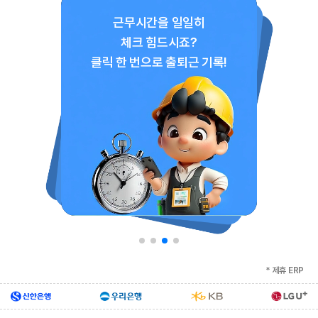
세금계산서, 거래명세표,
쇼핑몰/배달
쇼핑몰/배달
품의
경제
견적서, 발주서
메일
재고 관리
경리
근무시간을 일일히
메신저
도소매·제조·건설
세무
체크 힘드시죠?
전자결재
수입/수출
인사
클릭 한 번으로 출퇴근 기록!
* 제휴 ERP