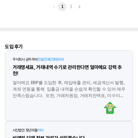
수불 입력 시 자동 반영됩니다.
창고별 재고 현황을 한 화면에서
1
2
특허받은 AI 회계처리
: 계정과목 자동 분개
확인할 수 있고, 창고 간 이동 내역도 자동 기록됩니다. 바코드는 품목
등록 시 자동 생성되며, 바코드 스캐너나 모바일 앱으로 찍기만 하면
AI 거래명세표 RPA
: 종이 명세표·영수증을 촬영하면 공급가액·
입출고가 즉시 처리됩니다. LOT 번호 기반 입출고로 생산·출고 이력
부가세·합계·거래처를 AI가 자동 인식해 전표 생성
추적도 가능합니다.
AI 기초등록
: 홈택스에서 거래처를 한 번에 불러와 자동 등록, 카드
·은행 연결 후 자동 기장 시작
아
도입 후기
이
세무사랑·더존 스마트A 양 포맷 자동 변환
: 세무대리인 자료 자동
퀘
스
주식회사 금두꺼비
건설/건축/인테리어
전송
트
제
거래명세표, 거래내역 수기로 관리한다면 얼마에요 강력 추
품
추가로 도입 후 30일 내 불만족 시 전액 환불을 제공합니다.
천!
소
개
및
얼마에요 ERP를 도입한 후, 매입매출 관리, 세금계산서 발행,
고
계좌 연동을 통해 입출금 내역을 손쉽게 확인할 수 있어 매우
객
후
만족스럽습니다. 또한, 거래처원장, 거래처잔액표, 미수미지
기
영
급잔액표를 주로 활용하며, 거래명세표를 인쇄해 빠르게 팩
역
스로 발송하는 기능도 유용합니다. 특히, 팩스 발송 후 도착
여부 이력까지 확인할 수 있어 편리하고 만족스럽습니다. 또
한, 금융자료 불러오기 기능을 통해 업무 효율성이 크게 향상
되었습니다. 거래명세표를 수기로 작성해야 했던 기존 방식
사단법인 청년의뜰
기타
에서 벗어나, 얼마에요 ERP를 사용하면 기록 간 오류를 방지