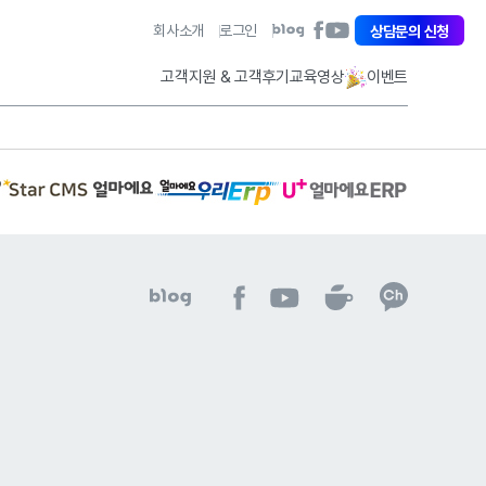
아
회사소개
로그인
아
상담문의 신청
아
이
이
이
퀘
퀘
퀘
고객지원 & 고객후기
교육영상
이벤트
스
스
스
트
트
트
페
유
블
이
튜
로
스
브
그
북
바
바
바
S
로
로
유
얼
t
로
플
가
가
마
a
러
가
기
기
에
r
스
기
요
C
얼
우
M
마
리
S
에
아
아
아
E
아
아
얼
요
이
이
이
R
이
이
마
E
퀘
퀘
퀘
P
퀘
퀘
에
R
스
스
스
이
스
스
요
P
트
트
트
동
트
트
E
이
네
유
페
하
네
카
R
동
이
튜
이
기
이
카
P
하
버
브
스
버
오
이
기
블
바
북
카
톡
동
로
로
바
페
채
하