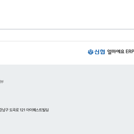
신
협
얼
마
에
요
거부
E
R
P
이
동
하
강남구 도곡로 121 아이퀘스트빌딩
기