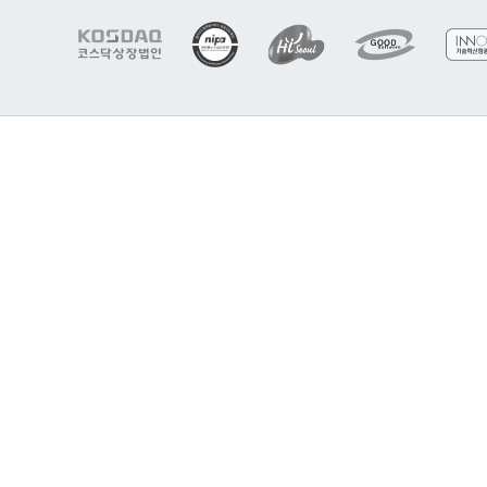
서
울
시
우
수
기
업
브
랜
드
,
소
프
트
웨
어
품
질
인
증
기
업
,
기