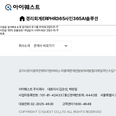
아
이
아
경리회계
ERP
HR365
사인365
AI솔루션
퀘
스
이
트
다음글
얼마에요 & AI 얼마경리 후기를 부탁해
2025-01-17
얼
퀘
이전글
100% 환불보장! 부담없이 시작하세요!
2023-10-17
마
목록
스
에
요
트
홈
으
회사소개
관계사 바로가기
메
로
가
인
기
홈
페
이
공지사항
이용약관
위치기반서비스 이용약관
개인정보처리방침
이메일무단수집
지
아이퀘스트 주식회사 대표이사 김순모, 박원일
사업자등록번호 : 101-81-42433 | 통신판매번호제 : 4443호
서울특별시 
대표전화
02-2025-4630
고객센터
1600-4648
COPYRIGHT ⓒ IQUEST CO.,LTD ALL RIGHTS RESERVED