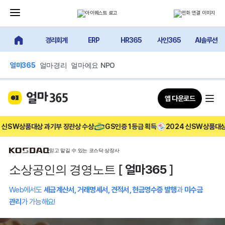
메뉴 닫기 버튼
고객센터 전화하기
경리회계
ERP
HR365
사인365
AI솔루션
얼마에요 메인
얼마경리
얼마에요 NPO
얼마365
앱 다운로드
SW상품대상 과기부 장관상 수상
GS인증 1등급 획득
2024 신SW상품대상 과기
믿고 맡길 수 있는 코스닥 상장사
소상공인의 경영노트 [
얼마365
]
Web에서도
세금계산서, 거래명세서, 견적서, 현금영수증 발행
과
미수금
관리
가 가능해요!