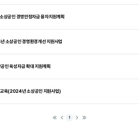
1차 소상공인 경영안정자금 융자지원계획
24년 소상공인 경영환경개선 지원사업
소상공인 육성자금 확대 지원계획
교육(2024년 소상공인 지원사업)
첫
이
다
마
1
페
전
음
지
이
막
지
페
로
이