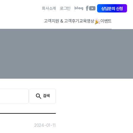
아
회사소개
로그인
아
상담문의 신청
아
이
이
이
퀘
퀘
퀘
고객지원 & 고객후기
교육영상
이벤트
스
스
스
트
트
트
페
유
블
이
튜
로
스
브
그
북
바
바
바
로
로
로
가
가
가
기
기
기
검색
2024-01-11