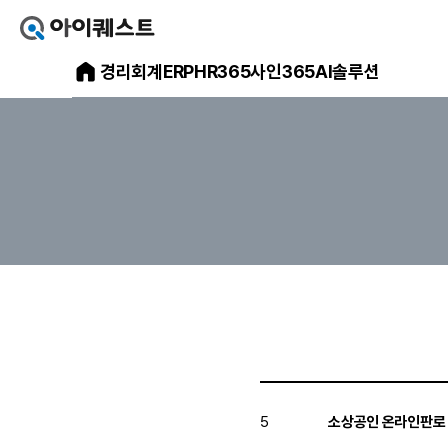
아
이
아
경리회계
ERP
HR365
사인365
AI솔루션
퀘
스
이
트
얼
퀘
마
스
에
요
트
홈
으
메
로
가
인
기
홈
페
이
지
5
소상공인 온라인판로 