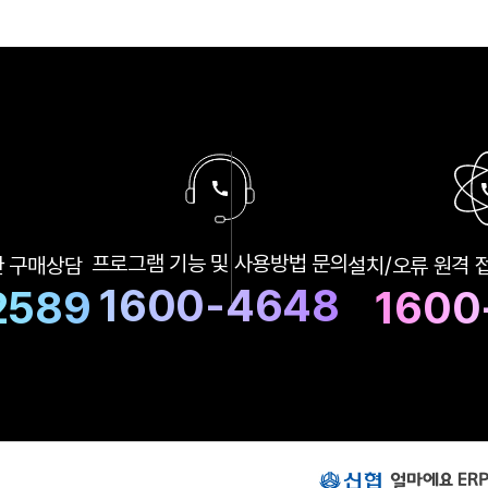
지
로
구
프로그램 기능 및
사용방법 문의
한
구매상담
설치/오류 원격 
매
상
1600-4648
2589
1600
담
및
A
S
상
담
번
호