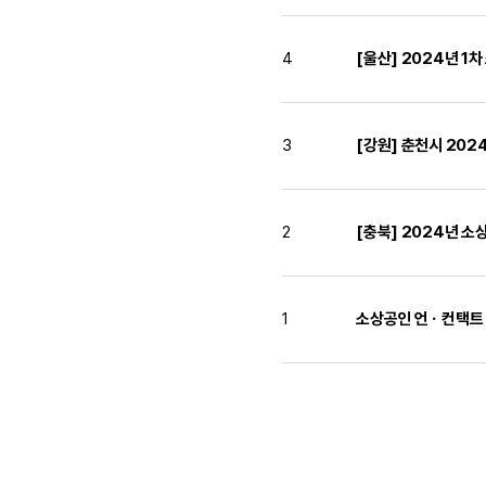
4
[울산] 2024년 
3
[강원] 춘천시 20
2
[충북] 2024년 
1
소상공인 언ㆍ컨택트 