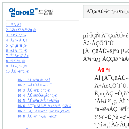
À¯ÇüÀÚ»ê °¨°¡»ó°¢ºñ ¸
1 . ÆÄ ÀÏ
2 . ¼¼±Ý°è»ê¼­°ü¸®
µî·ÏÇÑ À¯ÇüÀÚ»êµé
3 . ÀÏ¹Ý º¸°í¼­
4 . Àç ¹« Á¦ Ç¥
Ãâ·ÂÇÕ´Ï´Ù.
5 . Ç° ¸ñ °ü ¸®
[À¯ÇüÀÚ»ê]°ú [¹
6 . ±â Å¸ °ü ¸®
7 . È¯ °æ ¼³ Á¤
Á¾·ù¿¡ ÀÇÇØ °áÁ
8 . °í °´ °ü ¸®
9 . ÀÎ »ç °ü ¸®
Âü °í
10. ÀÚ »ê °ü ¸®
ÀÌ [À¯ÇüÀÚ»ê 
10- 1 . ÀÚ»ê°ü¸® ´ëÀå
Â÷ÁöÇÕ´Ï´Ù.
10- 2 . ½Å±ÔÀÚ»ê µî·Ï
10- 3 . ÀÚ»êºÐ·ù °ü¸®
È¸»çÀÇ ±Ô¸ð°
10- 4 . ÀÚ»ê¼ÒÀçÁö °ü¸®
´Ã¾î ³ª¸ç, À
10- 5 . ÀÚ»ê°ü¸® È¯°æ¼³Á¤
10- 6 . À¯Çü ÀÚ»ê°¨°¡ »ó°¢ºñ ¸í¼¼¼­
°á»ê¼­ÀÇ ´ëº
10- 7 . ¹«Çü ÀÚ»ê°¨°¡ »ó°¢ºñ ¸í¼¼¼­
¼¼¹«È¸°è »ç¹«
10- 8 . ÀÚ»êº° ³»¿ë¿¬¼öÇ¥
º¸°í¼­¸¦ Ãâ·