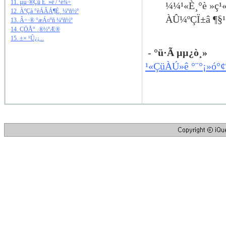
11. µµ·®Çü È¯»ê / ¹é¾÷
¼¼¹«È¸°è »ç¹«
12. ÀºÇà °èÁÂÁ¶È¸ ¼­ºñ½º
ÀÛ¼ºÇÏ±â ¶§¹
13. Â÷·® °æÁ¤ºñ ¼­ºñ½º
14. ÇÖÅ° ¸®½ºÆ®
15. ±× ¹Û¿¡...
-
°ü·Ã µµ¿ò¸»
¹«ÇüÀÚ»ê °¨°¡»ó°¢